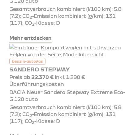
G 120 auto
Gesamtverbrauch kombiniert (l/100 km): 5.8
(7.2); CO
-Emission kombiniert (g/km): 131
2
(117); CO
-Klasse: D
2
Mehr entdecken
benzin-autogas
SANDERO STEPWAY
Preis ab
22.370 €
inkl. 1.290 €
Überführungskosten
DACIA Neuer Sandero Stepway Extreme Eco-
G 120 auto
Gesamtverbrauch kombiniert (l/100 km): 5.8
(7.2); CO
-Emission kombiniert (g/km): 131
2
(117); CO
-Klasse: D
2