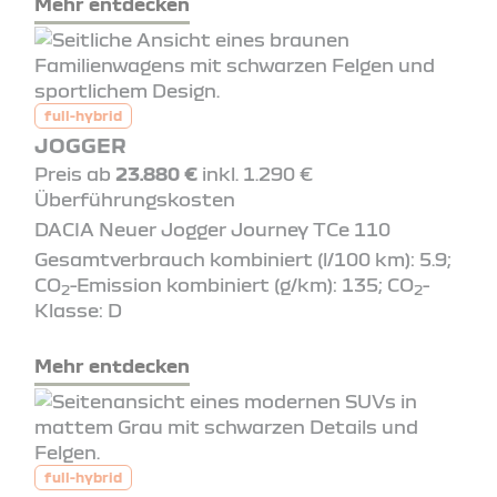
Mehr entdecken
full-hybrid
JOGGER
Preis ab
23.880 €
inkl. 1.290 €
Überführungskosten
DACIA Neuer Jogger Journey TCe 110
Gesamtverbrauch kombiniert (l/100 km): 5.9;
CO
-Emission kombiniert (g/km): 135; CO
-
2
2
Klasse: D
Mehr entdecken
full-hybrid