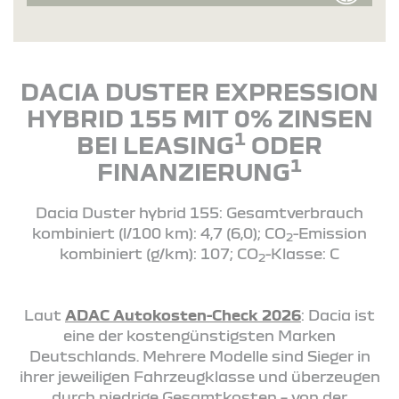
DACIA DUSTER EXPRESSION
HYBRID 155 MIT 0% ZINSEN
1
BEI LEASING
ODER
1
FINANZIERUNG
Dacia Duster hybrid 155: Gesamtverbrauch
kombiniert (l/100 km): 4,7 (6,0); CO
-Emission
2
kombiniert (g/km): 107; CO
-Klasse: C
2
Laut
ADAC Autokosten-Check 2026
: Dacia ist
eine der kostengünstigsten Marken
Deutschlands. Mehrere Modelle sind Sieger in
ihrer jeweiligen Fahrzeugklasse und überzeugen
durch niedrige Gesamtkosten – von der