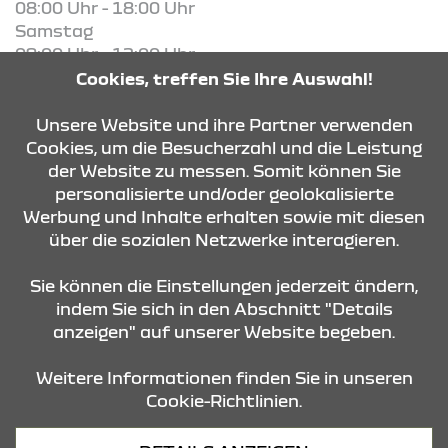
08:00 Uhr - 18:00 Uhr
Samstag
09:00 Uhr - 12:00 Uhr
Cookies, treffen Sie Ihre Auswahl!
KONTAKT & ANFAHRT
Unsere Website und ihre Partner verwenden
Cookies, um die Besucherzahl und die Leistung
der Website zu messen. Somit können Sie
personalisierte und/oder geolokalisierte
ÖFFNUNGSZEITEN
Werbung und Inhalte erhalten sowie mit diesen
über die sozialen Netzwerke interagieren.
STANDORTE
Sie können die Einstellungen jederzeit ändern,
indem Sie sich in den Abschnitt "Details
anzeigen" auf unserer Website begeben.
Weitere Informationen finden Sie in unseren
Cookie-Richtlinien.
Datenschutz