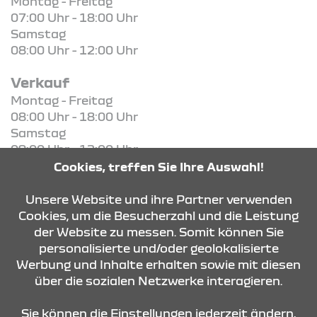
Montag - Freitag
07:00 Uhr - 18:00 Uhr
Samstag
08:00 Uhr - 12:00 Uhr
Verkauf
Montag - Freitag
08:00 Uhr - 18:00 Uhr
Samstag
09:00 Uhr - 12:00 Uhr
Cookies, treffen Sie Ihre Auswahl!
KONTAKT & ANFAHRT
Unsere Website und ihre Partner verwenden
Cookies, um die Besucherzahl und die Leistung
der Website zu messen. Somit können Sie
personalisierte und/oder geolokalisierte
ÖFFNUNGSZEITEN
Werbung und Inhalte erhalten sowie mit diesen
über die sozialen Netzwerke interagieren.
STANDORTE
Sie können die Einstellungen jederzeit ändern,