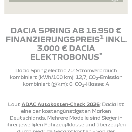
DACIA SPRING AB 16.950 €
1
FINANZIERUNGSPREIS
INKL.
3.000 € DACIA
*
ELEKTROBONUS
Dacia Spring electric 70: Stromverbrauch
kombiniert (kWh/100 km): 12,7; CO
-Emission
2
kombiniert (g/km): 0; CO
-Klasse: A
2
Laut
ADAC Autokosten-Check 2026
: Dacia ist
eine der kostengünstigsten Marken
Deutschlands. Mehrere Modelle sind Sieger in
ihrer jeweiligen Fahrzeugklasse und überzeugen
durch niedrige Gesamtkosten – von der